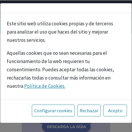
Este sitio web utiliza cookies propias y de terceros
para analizar el uso que haces del sitio y mejorar
nuestros servicios.
Aquellas cookies que no sean necesarias para el
funcionamiento de la web requieren tu
consentimiento. Puedes aceptar todas las cookies,
rechazarlas todas o consultar más información en
nuestra
Política de Cookies.
Toda la información incluida en la Página Web está
referida a productos del mercado español y, por
Configurar cookies
Rechazar
Acepto
tanto, dirigida a profesionales sanitarios legalmente
facultados para prescribir o dispensar medicamentos