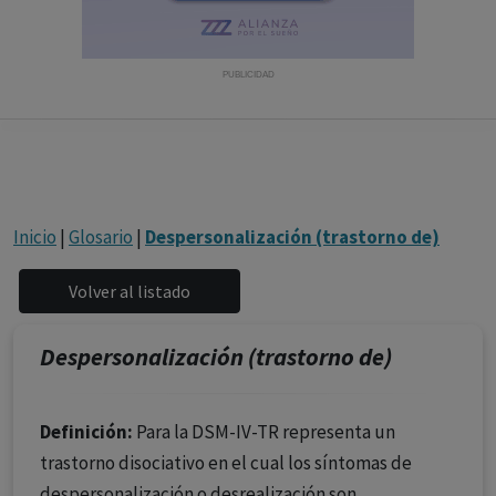
con ejercicio profesional. La información técnica de los
fármacos se facilita a título meramente informativo,
siendo responsabilidad de los profesionales
PUBLICIDAD
facultados prescribir medicamentos y decidir, en cada
caso concreto, el tratamiento más adecuado a las
necesidades del paciente.
Inicio
|
Glosario
|
Despersonalización (trastorno de)
Despersonalización (trastorno de)
Definición:
Para la DSM-IV-TR representa un
trastorno disociativo en el cual los síntomas de
despersonalización o desrealización son