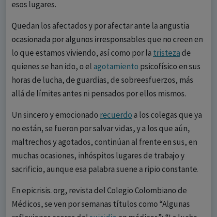
esos lugares.
Quedan los afectados y por afectar ante la angustia
ocasionada por algunos irresponsables que no creen en
lo que estamos viviendo, así como por la
tristeza
de
quienes se han ido, o el
agotamiento
psicofísico en sus
horas de lucha, de guardias, de sobreesfuerzos, más
allá de límites antes ni pensados por ellos mismos.
Un sincero y emocionado
recuerdo
a los colegas que ya
no están, se fueron por salvar vidas, y a los que aún,
maltrechos y agotados, continúan al frente en sus, en
muchas ocasiones, inhóspitos lugares de trabajo y
sacrificio, aunque esa palabra suene a ripio constante.
En epicrisis. org, revista del Colegio Colombiano de
Médicos, se ven por semanas títulos como “Algunas