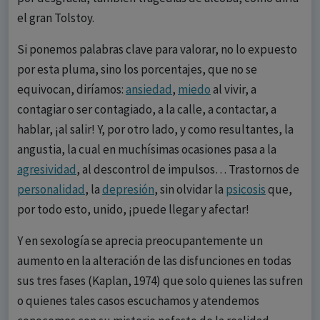
el gran Tolstoy.
Si ponemos palabras clave para valorar, no lo expuesto
por esta pluma, sino los porcentajes, que no se
equivocan, diríamos:
ansiedad
,
miedo
al vivir, a
contagiar o ser contagiado, a la calle, a contactar, a
hablar, ¡al salir! Y, por otro lado, y como resultantes, la
angustia, la cual en muchísimas ocasiones pasa a la
agresividad
, al descontrol de impulsos… Trastornos de
personalidad
, la
depresión
, sin olvidar la
psicosis
que,
por todo esto, unido, ¡puede llegar y afectar!
Y en sexología se aprecia preocupantemente un
aumento en la alteración de las disfunciones en todas
sus tres fases (Kaplan, 1974) que solo quienes las sufren
o quienes tales casos escuchamos y atendemos