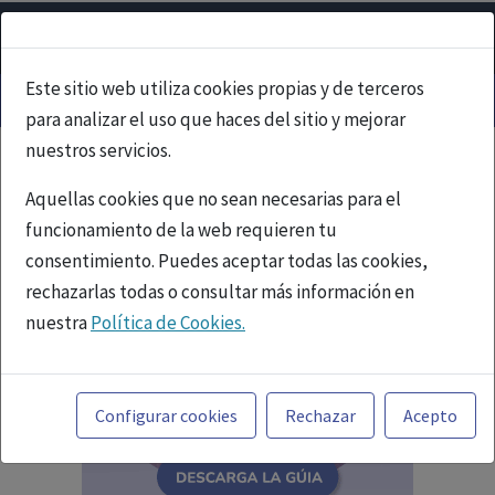
Este sitio web utiliza cookies propias y de terceros
para analizar el uso que haces del sitio y mejorar
nuestros servicios.
Aquellas cookies que no sean necesarias para el
funcionamiento de la web requieren tu
consentimiento. Puedes aceptar todas las cookies,
rechazarlas todas o consultar más información en
nuestra
Política de Cookies.
Toda la información incluida en la Página Web está
referida a productos del mercado español y, por
Configurar cookies
Rechazar
Acepto
tanto, dirigida a profesionales sanitarios legalmente
facultados para prescribir o dispensar medicamentos