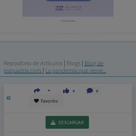
con ejercicio profesional. La información técnica de los
fármacos se facilita a título meramente informativo,
siendo responsabilidad de los profesionales
PUBLICIDAD
facultados prescribir medicamentos y decidir, en cada
caso concreto, el tratamiento más adecuado a las
necesidades del paciente.
Repositorio de Artículos
|
Blogs
|
Blog de
psiquiatria.com
|
La pandemia que viene...
0
0
Favorito
DESCARGAR