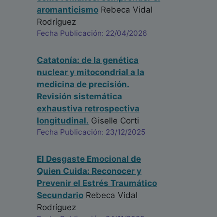
aromanticismo
Rebeca Vidal
Rodríguez
Fecha Publicación: 22/04/2026
Catatonía: de la genética
nuclear y mitocondrial a la
medicina de precisión.
Revisión sistemática
exhaustiva retrospectiva
longitudinal.
Giselle Corti
Fecha Publicación: 23/12/2025
El Desgaste Emocional de
Quien Cuida: Reconocer y
Prevenir el Estrés Traumático
Secundario
Rebeca Vidal
Rodríguez