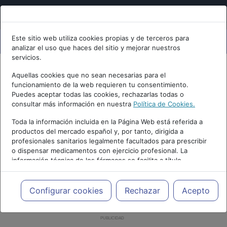
Este sitio web utiliza cookies propias y de terceros para
analizar el uso que haces del sitio y mejorar nuestros
servicios.
Aquellas cookies que no sean necesarias para el
funcionamiento de la web requieren tu consentimiento.
Puedes aceptar todas las cookies, rechazarlas todas o
consultar más información en nuestra
Política de Cookies.
Toda la información incluida en la Página Web está referida a
productos del mercado español y, por tanto, dirigida a
profesionales sanitarios legalmente facultados para prescribir
o dispensar medicamentos con ejercicio profesional. La
información técnica de los fármacos se facilita a título
meramente informativo, siendo responsabilidad de los
profesionales facultados prescribir medicamentos y decidir, en
cada caso concreto, el tratamiento más adecuado a las
Configurar cookies
Rechazar
Acepto
necesidades del paciente.
PUBLICIDAD