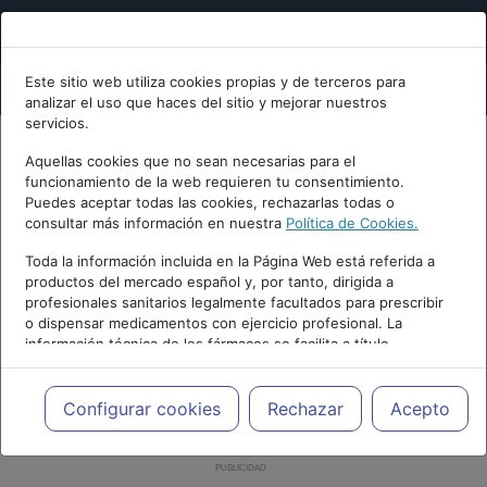
Este sitio web utiliza cookies propias y de terceros para
analizar el uso que haces del sitio y mejorar nuestros
servicios.
Aquellas cookies que no sean necesarias para el
funcionamiento de la web requieren tu consentimiento.
Puedes aceptar todas las cookies, rechazarlas todas o
consultar más información en nuestra
Política de Cookies.
Toda la información incluida en la Página Web está referida a
productos del mercado español y, por tanto, dirigida a
profesionales sanitarios legalmente facultados para prescribir
o dispensar medicamentos con ejercicio profesional. La
información técnica de los fármacos se facilita a título
meramente informativo, siendo responsabilidad de los
profesionales facultados prescribir medicamentos y decidir, en
cada caso concreto, el tratamiento más adecuado a las
Configurar cookies
Rechazar
Acepto
necesidades del paciente.
PUBLICIDAD