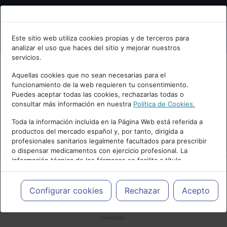
Bienvenid@ a psiquiatria.com
Este sitio web utiliza cookies propias y de terceros para
analizar el uso que haces del sitio y mejorar nuestros
Escribe tu Email
servicios.
Aquellas cookies que no sean necesarias para el
funcionamiento de la web requieren tu consentimiento.
Accede o regístrate con tu email.
Puedes aceptar todas las cookies, rechazarlas todas o
consultar más información en nuestra
Política de Cookies.
Toda la información incluida en la Página Web está referida a
productos del mercado español y, por tanto, dirigida a
Cancelar
profesionales sanitarios legalmente facultados para prescribir
o dispensar medicamentos con ejercicio profesional. La
información técnica de los fármacos se facilita a título
meramente informativo, siendo responsabilidad de los
profesionales facultados prescribir medicamentos y decidir, en
cada caso concreto, el tratamiento más adecuado a las
Configurar cookies
Rechazar
Acepto
necesidades del paciente.
PUBLICIDAD