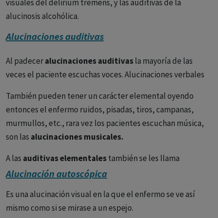
visuales del delirium tremens, y las auditivas de la
alucinosis alcohólica.
Alucinaciones auditivas
Al padecer
alucinaciones auditivas
la mayoría de las
veces el paciente escuchas voces. Alucinaciones verbales
También pueden tener un carácter elemental oyendo
entonces el enfermo ruidos, pisadas, tiros, campanas,
murmullos, etc., rara vez los pacientes escuchan música,
son las
alucinaciones musicales.
A las
auditivas elementales
también se les llama
acoasmas.
Alucinación autoscópica
Con
Eugen Bleuler
distinguimos dos características de las
Es una alucinación visual en la que el enfermo se ve así
alucinaciones auditivas:
mismo como si se mirase a un espejo.