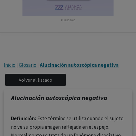
con ejercicio profesional. La información técnica de los
fármacos se facilita a título meramente informativo,
siendo responsabilidad de los profesionales
PUBLICIDAD
facultados prescribir medicamentos y decidir, en cada
caso concreto, el tratamiento más adecuado a las
necesidades del paciente.
Inicio
|
Glosario
|
Alucinación autoscópica negativa
Alucinación autoscópica negativa
Definición:
Este término se utiliza cuando el sujeto
no ve su propia imagen reflejada en el espejo.
Normalmente se trata de un fenómeno disociativo.