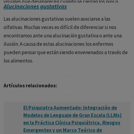
visuales que desaparecen cuando se cierran los ojos o
delirio, si se pueden considerar como consolidadoras o
Me hincha la cara. Yo nosé dónde está. No pienso en nada,
Alucinaciones gustativas
aquellas alucinaciones auditivas que desaparecen cuando
cristalizadoras del sistema delirante, en el sentido de que
no sueño nada, hace que no piense y que no sueñe.
se tapan los oídos.
Las alucinaciones gustativas suelen asociarse a las
por ellas el delirio adquiere más certeza para el paciente.
olfativas. Muchas veces es difícil de diferenciar si nos
encontramos ante una alucinación gustativa o ante una
ilusión. A causa de estas alucinaciones los enfermos
pueden pensar que están siendo envenenados a través de
los alimentos.
Artículos relacionados:
El Psiquiatra Aumentado: Integración de
Modelos de Lenguaje de Gran Escala (LLMs)
en la Práctica Clínica Psiquiátrica, Riesgos
Emergentes y un Marco Teórico de