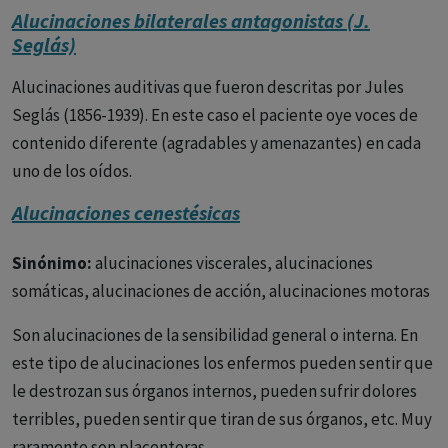
Alucinaciones bilaterales antagonistas (J.
1) Intensidad.
Las alucinaciones pueden tener una
Seglás)
intensidad pequeña y llegar a ser casi inaudibles, o bien
una gran intensidad hasta el punto de que el paciente no
Alucinaciones auditivas que fueron descritas por Jules
puede dormir o escuchar a otras personas cuando estas se
Seglás (1856-1939). En este caso el paciente oye voces de
presentan.
contenido diferente (agradables y amenazantes) en cada
uno de los oídos.
2) Claridad.
Los pacientes pueden escuchar las voces y no
estar seguros de lo que estas dicen, o bien las oye
Alucinaciones cenestésicas
claramente.
Sinónimo:
alucinaciones viscerales, alucinaciones
En general, al mejorar el paciente con el tratamiento las
somáticas, alucinaciones de acción, alucinaciones motoras
voces disminuyen progresivamente de intensidad y
pierden claridad. El paciente puede oír una sola persona o
Son alucinaciones de la sensibilidad general o interna. En
varias, siempre las mismas o cambiantes.
este tipo de alucinaciones los enfermos pueden sentir que
le destrozan sus órganos internos, pueden sufrir dolores
Raramente son unilaterales, afectando a un solo oído. En el
terribles, pueden sentir que tiran de sus órganos, etc. Muy
caso de las
seudoalucinaciones
o alucinaciones
raramente son placenteras.