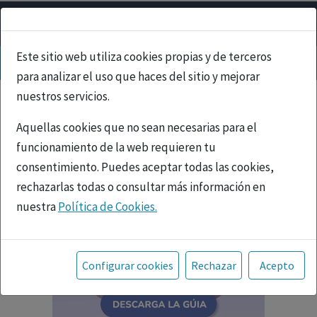
Este sitio web utiliza cookies propias y de terceros
para analizar el uso que haces del sitio y mejorar
nuestros servicios.
Aquellas cookies que no sean necesarias para el
funcionamiento de la web requieren tu
consentimiento. Puedes aceptar todas las cookies,
rechazarlas todas o consultar más información en
nuestra
Política de Cookies.
Toda la información incluida en la Página Web está
referida a productos del mercado español y, por
Configurar cookies
Rechazar
Acepto
tanto, dirigida a profesionales sanitarios legalmente
facultados para prescribir o dispensar medicamentos