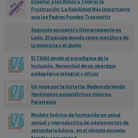
Enseñar a los Niños a Tolerar la
Frustración: La Habilidad Más Importante
que los Padres Pueden Transmitir
Segundo encuentro literariamente en
León. El paisaje leonés como metáfora de
la memoria y el duelo
El TDAH desde el paradigma de la
Inclusión. Necesidad de un abordaje
pedagógico integral y eficaz
Un viaje por la historia: Redescubriendo
fenómenos psiquiátricos clásicos.
Parafrenia
Modelo teórico de formación en salud
sexual y reproductiva de adolescentes de
secundaria básica, en el vínculo escuela-