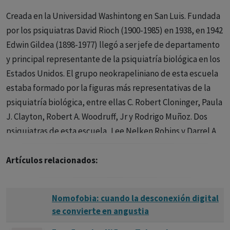
Creada en la Universidad Washintong en San Luis. Fundada
por los psiquiatras David Rioch (1900-1985) en 1938, en 1942
Edwin Gildea (1898-1977) llegó a ser jefe de departamento
y principal representante de la psiquiatría biológica en los
Estados Unidos. El grupo neokrapeliniano de esta escuela
estaba formado por la figuras más representativas de la
psiquiatría biológica, entre ellas C. Robert Cloninger, Paula
J. Clayton, Robert A. Woodruff, Jr y Rodrigo Muñoz. Dos
psiquiatras de esta escuela, Lee Nelken Robins y Darrel A.
Regier, realizaron el mayor estudio epidemiológico The
epidemiological Catchment Area Study.
Artículos relacionados:
Nomofobia: cuando la desconexión digital
se convierte en angustia