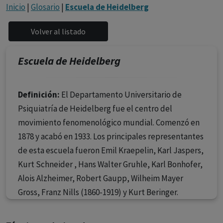
con ejercicio profesional. La información técnica de los
Inicio
|
Glosario
|
Escuela de Heidelberg
fármacos se facilita a título meramente informativo,
siendo responsabilidad de los profesionales
facultados prescribir medicamentos y decidir, en cada
caso concreto, el tratamiento más adecuado a las
Escuela de Heidelberg
necesidades del paciente.
Definición:
El Departamento Universitario de
Psiquiatría de Heidelberg fue el centro del
movimiento fenomenológico mundial. Comenzó en
1878 y acabó en 1933. Los principales representantes
de esta escuela fueron Emil Kraepelin, Karl Jaspers,
Kurt Schneider , Hans Walter Gruhle, Karl Bonhofer,
Alois Alzheimer, Robert Gaupp, Wilheim Mayer
Gross, Franz Nills (1860-1919) y Kurt Beringer.