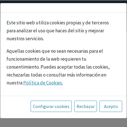
Este sitio web utiliza cookies propias y de terceros
para analizar el uso que haces del sitio y mejorar
nuestros servicios.
Aquellas cookies que no sean necesarias para el
funcionamiento de la web requieren tu
consentimiento. Puedes aceptar todas las cookies,
rechazarlas todas o consultar más información en
nuestra
Política de Cookies.
PUBLICIDAD
Toda la información incluida en la Página Web está
referida a productos del mercado español y, por
Configurar cookies
Rechazar
Acepto
tanto, dirigida a profesionales sanitarios legalmente
facultados para prescribir o dispensar medicamentos