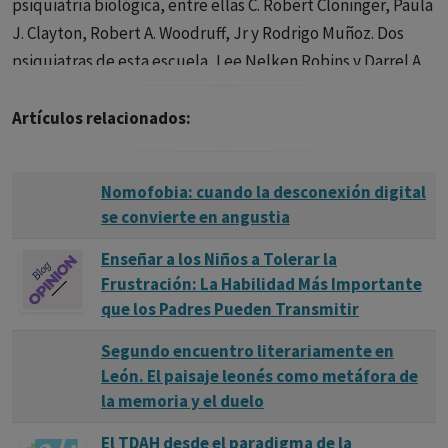
psiquiatría biológica, entre ellas C. Robert Cloninger, Paula
J. Clayton, Robert A. Woodruff, Jr y Rodrigo Muñoz. Dos
psiquiatras de esta escuela, Lee Nelken Robins y Darrel A.
Regier, realizaron el mayor estudio epidemiológico The
epidemiological Catchment Area Study.
Artículos relacionados:
Nomofobia: cuando la desconexión digital
se convierte en angustia
Enseñar a los Niños a Tolerar la
Frustración: La Habilidad Más Importante
que los Padres Pueden Transmitir
Segundo encuentro literariamente en
León. El paisaje leonés como metáfora de
la memoria y el duelo
El TDAH desde el paradigma de la