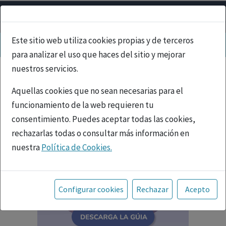
Este sitio web utiliza cookies propias y de terceros
para analizar el uso que haces del sitio y mejorar
nuestros servicios.
Aquellas cookies que no sean necesarias para el
funcionamiento de la web requieren tu
consentimiento. Puedes aceptar todas las cookies,
rechazarlas todas o consultar más información en
nuestra
Política de Cookies.
Toda la información incluida en la Página Web está
referida a productos del mercado español y, por
Configurar cookies
Rechazar
Acepto
tanto, dirigida a profesionales sanitarios legalmente
facultados para prescribir o dispensar medicamentos