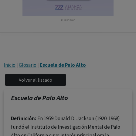
con ejercicio profesional. La información técnica de los
fármacos se facilita a título meramente informativo,
siendo responsabilidad de los profesionales
PUBLICIDAD
facultados prescribir medicamentos y decidir, en cada
caso concreto, el tratamiento más adecuado a las
necesidades del paciente.
Inicio
|
Glosario
|
Escuela de Palo Alto
Escuela de Palo Alto
Definición:
En 1959 Donald D. Jackson (1920-1968)
fundó el Instituto de Investigación Mental de Palo
Alto en California cuyo interés principal era la