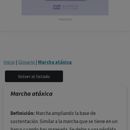
con ejercicio profesional. La información técnica de los
fármacos se facilita a título meramente informativo,
siendo responsabilidad de los profesionales
PUBLICIDAD
facultados prescribir medicamentos y decidir, en cada
caso concreto, el tratamiento más adecuado a las
necesidades del paciente.
Inicio
|
Glosario
|
Marcha atáxica
Marcha atáxica
Definición:
Marcha ampliando la base de
sustentación. Similar a la marcha que se tiene en un
barco cuando hay marejada. Se debe a una pérdida