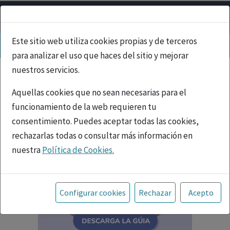
Este sitio web utiliza cookies propias y de terceros
para analizar el uso que haces del sitio y mejorar
nuestros servicios.
Aquellas cookies que no sean necesarias para el
funcionamiento de la web requieren tu
consentimiento. Puedes aceptar todas las cookies,
rechazarlas todas o consultar más información en
nuestra
Política de Cookies.
Toda la información incluida en la Página Web está
referida a productos del mercado español y, por
Configurar cookies
Rechazar
Acepto
tanto, dirigida a profesionales sanitarios legalmente
facultados para prescribir o dispensar medicamentos