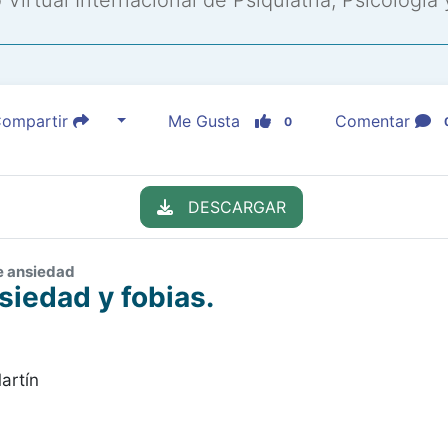
Virtual Internacional de Psiquiatría, Psicología
ompartir
Me Gusta
Comentar
0
DESCARGAR
de ansiedad
siedad y fobias.
artín