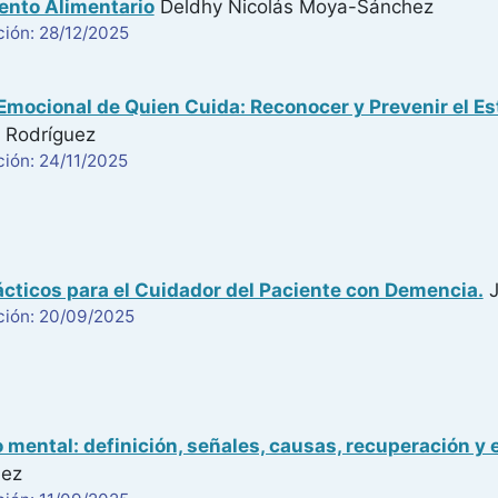
nto Alimentario
Deldhy Nicolás Moya-Sánchez
ción: 28/12/2025
Emocional de Quien Cuida: Reconocer y Prevenir el E
 Rodríguez
ión: 24/11/2025
cticos para el Cuidador del Paciente con Demencia.
J
ción: 20/09/2025
mental: definición, señales, causas, recuperación y 
uez