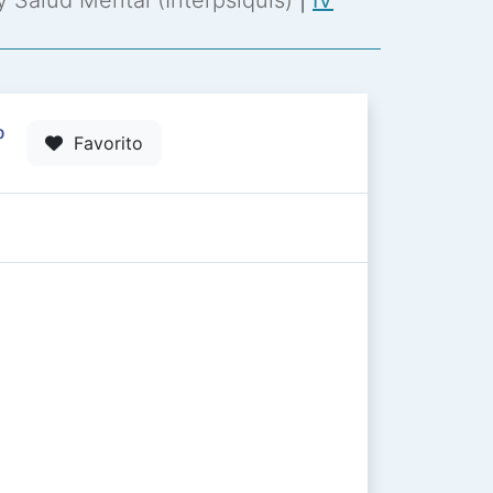
 y Salud Mental (Interpsiquis)
|
IV
0
Favorito