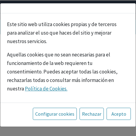
Este sitio web utiliza cookies propias y de terceros
para analizar el uso que haces del sitio y mejorar
nuestros servicios.
Aquellas cookies que no sean necesarias para el
funcionamiento de la web requieren tu
consentimiento. Puedes aceptar todas las cookies,
rechazarlas todas o consultar más información en
nuestra
Política de Cookies.
PUBLICIDAD
Toda la información incluida en la Página Web está
referida a productos del mercado español y, por
Configurar cookies
Rechazar
Acepto
tanto, dirigida a profesionales sanitarios legalmente
facultados para prescribir o dispensar medicamentos