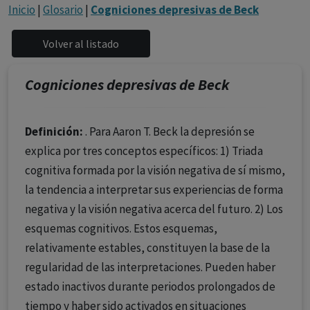
con ejercicio profesional. La información técnica de los
Inicio
|
Glosario
|
Cogniciones depresivas de Beck
fármacos se facilita a título meramente informativo,
siendo responsabilidad de los profesionales
facultados prescribir medicamentos y decidir, en cada
caso concreto, el tratamiento más adecuado a las
Cogniciones depresivas de Beck
necesidades del paciente.
Definición:
. Para Aaron T. Beck la depresión se
explica por tres conceptos específicos: 1) Triada
cognitiva formada por la visión negativa de sí mismo,
la tendencia a interpretar sus experiencias de forma
negativa y la visión negativa acerca del futuro. 2) Los
esquemas cognitivos. Estos esquemas,
relativamente estables, constituyen la base de la
regularidad de las interpretaciones. Pueden haber
estado inactivos durante periodos prolongados de
tiempo y haber sido activados en situaciones