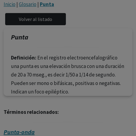
con ejercicio profesional. La información técnica de los
Inicio
|
Glosario
|
Punta
fármacos se facilita a título meramente informativo,
siendo responsabilidad de los profesionales
facultados prescribir medicamentos y decidir, en cada
caso concreto, el tratamiento más adecuado a las
Punta
necesidades del paciente.
Definición:
En el registro electroencefalográfico
una punta es una elevación brusca con una duración
de 20 a 70 mseg., es decir 1/50 a 1/14 de segundo.
Pueden ser mono o bifásicas, positivas o negativas.
Indican un foco epiléptico.
Términos relacionados:
Punta-onda