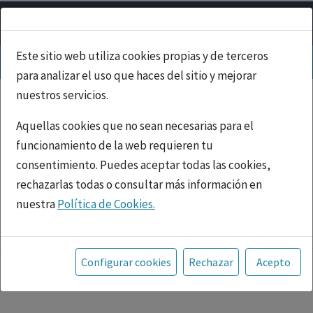
Este sitio web utiliza cookies propias y de terceros
para analizar el uso que haces del sitio y mejorar
nuestros servicios.
Aquellas cookies que no sean necesarias para el
funcionamiento de la web requieren tu
consentimiento. Puedes aceptar todas las cookies,
rechazarlas todas o consultar más información en
nuestra
Política de Cookies.
PUBLICIDAD
Toda la información incluida en la Página Web está
referida a productos del mercado español y, por
Configurar cookies
Rechazar
Acepto
tanto, dirigida a profesionales sanitarios legalmente
facultados para prescribir o dispensar medicamentos