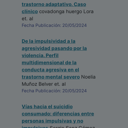
trastorno adaptativo. Caso
clínico
covadonga huergo Lora
et. al
Fecha Publicación: 20/05/2024
De la impulsividad a la
agresividad pasando por la
violencia. Perfil
multidimensional de la
conducta agresiva en el
trastorno mental severo
Noelia
Muñoz Belver
et. al
Fecha Publicación: 20/05/2024
Vías hacia el suicidio
consumado: diferencias entre
personas impulsivas y no