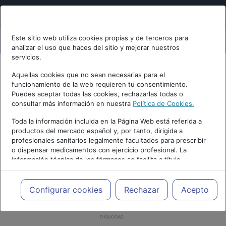
Este sitio web utiliza cookies propias y de terceros para
analizar el uso que haces del sitio y mejorar nuestros
servicios.
Aquellas cookies que no sean necesarias para el
funcionamiento de la web requieren tu consentimiento.
Puedes aceptar todas las cookies, rechazarlas todas o
consultar más información en nuestra
Política de Cookies.
Toda la información incluida en la Página Web está referida a
productos del mercado español y, por tanto, dirigida a
profesionales sanitarios legalmente facultados para prescribir
o dispensar medicamentos con ejercicio profesional. La
información técnica de los fármacos se facilita a título
meramente informativo, siendo responsabilidad de los
profesionales facultados prescribir medicamentos y decidir, en
cada caso concreto, el tratamiento más adecuado a las
Configurar cookies
Rechazar
Acepto
necesidades del paciente.
PUBLICIDAD