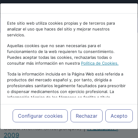
Este sitio web utiliza cookies propias y de terceros para
analizar el uso que haces del sitio y mejorar nuestros
servicios.
Aquellas cookies que no sean necesarias para el
funcionamiento de la web requieren tu consentimiento.
Puedes aceptar todas las cookies, rechazarlas todas o
consultar más información en nuestra
Política de Cookies.
PUBLICIDAD
Toda la información incluida en la Página Web está referida a
productos del mercado español y, por tanto, dirigida a
profesionales sanitarios legalmente facultados para prescribir
o dispensar medicamentos con ejercicio profesional. La
información técnica de los fármacos se facilita a título
meramente informativo, siendo responsabilidad de los
profesionales facultados prescribir medicamentos y decidir, en
Repositorio de Artículos
|
Congreso Virtual
cada caso concreto, el tratamiento más adecuado a las
Configurar cookies
Rechazar
Acepto
Internacional de Psiquiatría, Psicología y
necesidades del paciente.
Salud Mental (Interpsiquis)
|
X Edición |
2009