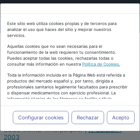
Este sitio web utiliza cookies propias y de terceros para
analizar el uso que haces del sitio y mejorar nuestros
servicios.
Aquellas cookies que no sean necesarias para el
funcionamiento de la web requieren tu consentimiento.
Puedes aceptar todas las cookies, rechazarlas todas o
consultar más información en nuestra
Política de Cookies.
PUBLICIDAD
Toda la información incluida en la Página Web está referida a
productos del mercado español y, por tanto, dirigida a
profesionales sanitarios legalmente facultados para prescribir
o dispensar medicamentos con ejercicio profesional. La
información técnica de los fármacos se facilita a título
meramente informativo, siendo responsabilidad de los
profesionales facultados prescribir medicamentos y decidir, en
Repositorio de Artículos
|
Congreso Virtual
cada caso concreto, el tratamiento más adecuado a las
Configurar cookies
Rechazar
Acepto
Internacional de Psiquiatría, Psicología y
necesidades del paciente.
Salud Mental (Interpsiquis)
|
IV Edición |
2003