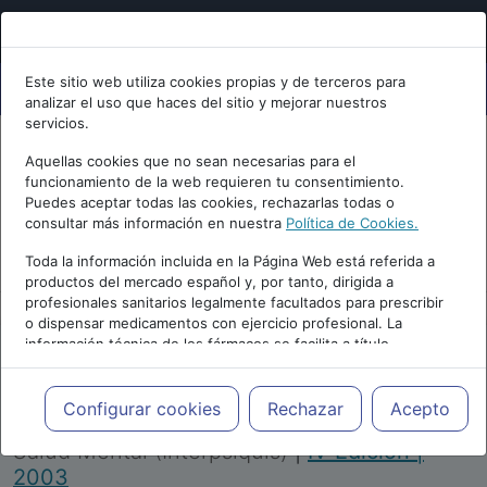
Este sitio web utiliza cookies propias y de terceros para
analizar el uso que haces del sitio y mejorar nuestros
servicios.
Aquellas cookies que no sean necesarias para el
funcionamiento de la web requieren tu consentimiento.
Puedes aceptar todas las cookies, rechazarlas todas o
consultar más información en nuestra
Política de Cookies.
PUBLICIDAD
Toda la información incluida en la Página Web está referida a
productos del mercado español y, por tanto, dirigida a
profesionales sanitarios legalmente facultados para prescribir
o dispensar medicamentos con ejercicio profesional. La
información técnica de los fármacos se facilita a título
meramente informativo, siendo responsabilidad de los
profesionales facultados prescribir medicamentos y decidir, en
Repositorio de Artículos
|
Congreso Virtual
cada caso concreto, el tratamiento más adecuado a las
Configurar cookies
Rechazar
Acepto
Internacional de Psiquiatría, Psicología y
necesidades del paciente.
Salud Mental (Interpsiquis)
|
IV Edición |
2003