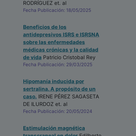
RODRÍGUEZ
et. al
Fecha Publicación: 18/05/2025
Beneficios de los
antidepresivos ISRS e ISRSNA
sobre las enfermedades
médicas crónicas y la calidad
de vida
Patricio Cristobal Rey
Fecha Publicación: 29/03/2025
Hipomanía inducida por
sertralina. A propósito de un
caso.
IRENE PÉREZ SAGASETA
DE ILURDOZ
et. al
Fecha Publicación: 20/05/2024
Estimulación magnética
transcraneal en dolor
Edilberto