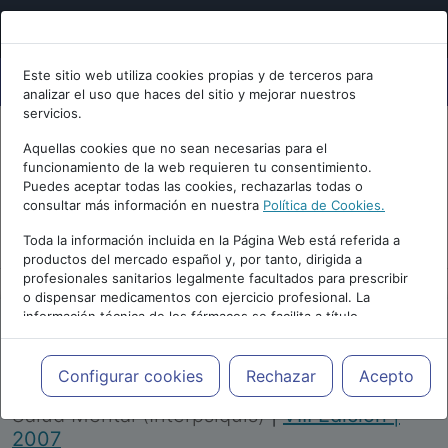
Este sitio web utiliza cookies propias y de terceros para
analizar el uso que haces del sitio y mejorar nuestros
servicios.
Aquellas cookies que no sean necesarias para el
funcionamiento de la web requieren tu consentimiento.
Puedes aceptar todas las cookies, rechazarlas todas o
consultar más información en nuestra
Política de Cookies.
PUBLICIDAD
Toda la información incluida en la Página Web está referida a
productos del mercado español y, por tanto, dirigida a
profesionales sanitarios legalmente facultados para prescribir
o dispensar medicamentos con ejercicio profesional. La
información técnica de los fármacos se facilita a título
meramente informativo, siendo responsabilidad de los
profesionales facultados prescribir medicamentos y decidir, en
Repositorio de Artículos
|
Congreso Virtual
cada caso concreto, el tratamiento más adecuado a las
Configurar cookies
Rechazar
Acepto
Internacional de Psiquiatría, Psicología y
necesidades del paciente.
Salud Mental (Interpsiquis)
|
VIII Edición |
2007