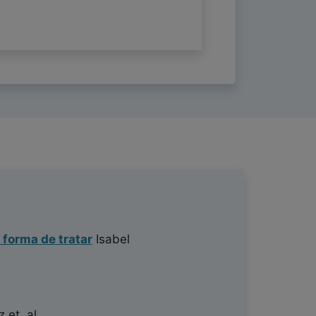
 forma de tratar
Isabel
z
et. al