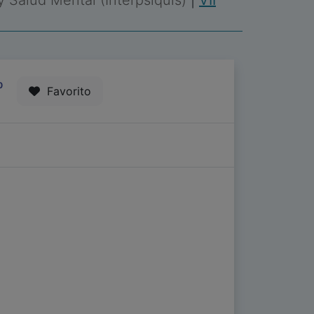
 y Salud Mental (Interpsiquis)
|
VII
0
Favorito