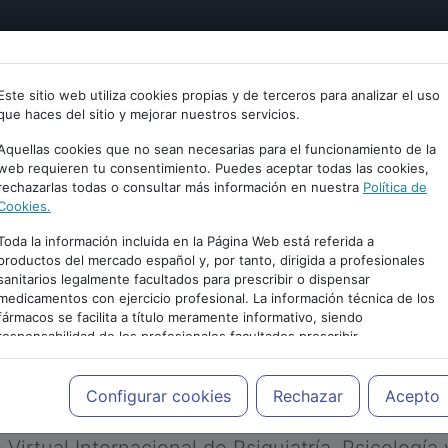
tría
Psicología
Neurociencia
Bienestar
Congreso
Este sitio web utiliza cookies propias y de terceros para analizar el uso
que haces del sitio y mejorar nuestros servicios.
Aquellas cookies que no sean necesarias para el funcionamiento de la
web requieren tu consentimiento. Puedes aceptar todas las cookies,
rechazarlas todas o consultar más información en nuestra
Política de
Cookies.
Toda la información incluida en la Página Web está referida a
productos del mercado español y, por tanto, dirigida a profesionales
sanitarios legalmente facultados para prescribir o dispensar
medicamentos con ejercicio profesional. La información técnica de los
PUBLICIDAD
fármacos se facilita a título meramente informativo, siendo
responsabilidad de los profesionales facultados prescribir
medicamentos y decidir, en cada caso concreto, el tratamiento más
adecuado a las necesidades del paciente.
Configurar cookies
Rechazar
Acepto