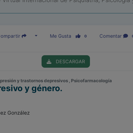
Virtual Internacional de Psiquiatría, Psicología
ompartir
Me Gusta
Comentar
0
DESCARGAR
epresión y trastornos depresivos , Psicofarmacología
esivo y género.
hez González