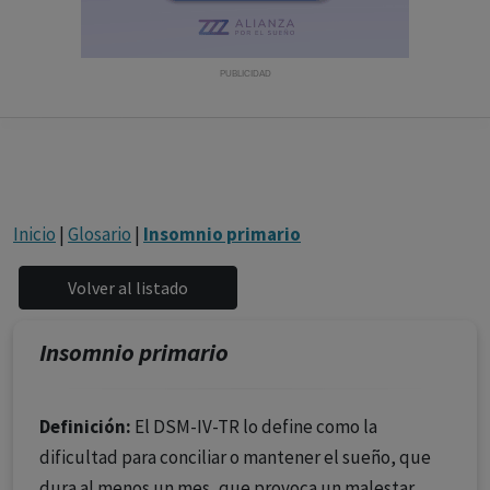
con ejercicio profesional. La información técnica de los
fármacos se facilita a título meramente informativo,
siendo responsabilidad de los profesionales
PUBLICIDAD
facultados prescribir medicamentos y decidir, en cada
caso concreto, el tratamiento más adecuado a las
necesidades del paciente.
Inicio
|
Glosario
|
Insomnio primario
Insomnio primario
Definición:
El DSM-IV-TR lo define como la
dificultad para conciliar o mantener el sueño, que
dura al menos un mes, que provoca un malestar