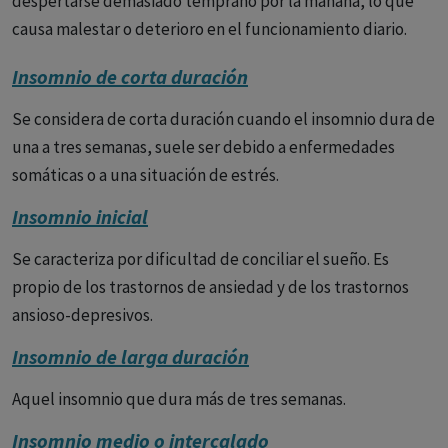
despertarse demasiado temprano por la mañana, lo que
causa malestar o deterioro en el funcionamiento diario.
Causas:
Las causas del insomnio son variadas y pueden ser
Insomnio de corta duración
de origen:
Se considera de corta duración cuando el insomnio dura de
- Fisiológicas:
Como enfermedades médicas, dolor
una a tres semanas, suele ser debido a enfermedades
crónico, trastornos del sueño como la apnea del sueño o el
somáticas o a una situación de estrés.
síndrome de las piernas inquietas, o cambios hormonales.
Insomnio inicial
- Psicológicas:
Como estrés, ansiedad, depresión, o
Se caracteriza por dificultad de conciliar el sueño. Es
preocupaciones.
propio de los trastornos de ansiedad y de los trastornos
ansioso-depresivos.
- Ambientales:
Como ruido, luz, o una cama incómoda.
Insomnio de larga duración
- Conductuales:
Como horarios de sueño irregulares,
consumo de cafeína o alcohol antes de acostarse, o siestas
Aquel insomnio que dura más de tres semanas.
largas durante el día.
Insomnio medio o intercalado