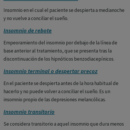
Síntomas:
Los síntomas del insomnio pueden incluir:
Insomnio en el cual el paciente se despierta a medianoche
- Dificultad para conciliar el sueño.
y no vuelve a conciliar el sueño.
- Despertarse durante la noche y no poder volver a
Insomnio de rebote
dormirse.
Empeoramiento del insomnio por debajo de la línea de
- Despertarse demasiado temprano por la mañana.
base anterior al tratamiento, que se presenta tras la
discontinuación de los hipnóticos benzodiacepínicos.
- Sensación de no haber descansado durante la noche.
Insomnio terminal o despertar precoz
- Cansancio durante el día.
En el paciente se despierta antes de la hora habitual de
- Dificultad para concentrarse o prestar atención.
hacerlo y no puede volver a conciliar el sueño. Es un
insomnio propio de las depresiones melancólicas.
- Irritabilidad o mal humor.
Insomnio transitorio
Diagnóstico:
El diagnóstico del insomnio se basa en la
evaluación de los síntomas, el historial médico y familiar, y
Se considera transitorio a aquel insomnio que dura menos