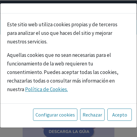
Este sitio web utiliza cookies propias y de terceros
para analizar el uso que haces del sitio y mejorar
nuestros servicios.
Aquellas cookies que no sean necesarias para el
funcionamiento de la web requieren tu
consentimiento. Puedes aceptar todas las cookies,
rechazarlas todas o consultar más información en
nuestra
Política de Cookies.
Toda la información incluida en la Página Web está
referida a productos del mercado español y, por
Configurar cookies
Rechazar
Acepto
tanto, dirigida a profesionales sanitarios legalmente
facultados para prescribir o dispensar medicamentos