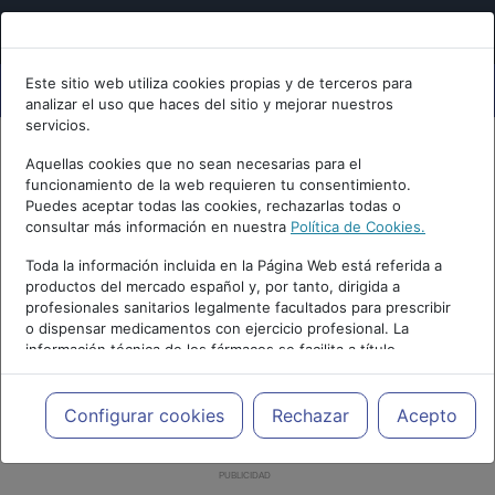
Este sitio web utiliza cookies propias y de terceros para
analizar el uso que haces del sitio y mejorar nuestros
servicios.
Aquellas cookies que no sean necesarias para el
funcionamiento de la web requieren tu consentimiento.
Puedes aceptar todas las cookies, rechazarlas todas o
consultar más información en nuestra
Política de Cookies.
Toda la información incluida en la Página Web está referida a
productos del mercado español y, por tanto, dirigida a
profesionales sanitarios legalmente facultados para prescribir
o dispensar medicamentos con ejercicio profesional. La
información técnica de los fármacos se facilita a título
meramente informativo, siendo responsabilidad de los
profesionales facultados prescribir medicamentos y decidir, en
cada caso concreto, el tratamiento más adecuado a las
Configurar cookies
Rechazar
Acepto
necesidades del paciente.
PUBLICIDAD