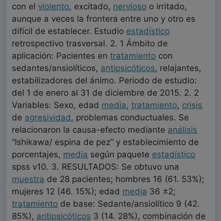
con el
violento
, excitado,
nervioso
o irritado,
aunque a veces la frontera entre uno y otro es
difícil de establecer. Estudio
estadístico
retrospectivo trasversal. 2. 1 Ámbito de
aplicación: Pacientes en
tratamiento
con
sedantes/ansiolíticos,
antipsicóticos
, relajantes,
estabilizadores del ánimo. Periodo de estudio:
del 1 de enero al 31 de diciembre de 2015. 2. 2
Variables: Sexo, edad
media
,
tratamiento
,
crisis
de
agresividad
, problemas conductuales. Se
relacionaron la causa-efecto mediante
análisis
“Ishikawa/ espina de pez” y establecimiento de
porcentajes,
media
según paquete
estadístico
spss v10. 3. RESULTADOS: Se obtuvo una
muestra
de 28 pacientes; hombres 16 (61. 53%);
mujeres 12 (46. 15%); edad
media
36 ±2;
tratamiento
de base: Sedante/ansiolítico 9 (42.
85%),
antipsicóticos
3 (14. 28%), combinación de