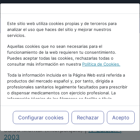
Este sitio web utiliza cookies propias y de terceros para
analizar el uso que haces del sitio y mejorar nuestros
servicios.
Aquellas cookies que no sean necesarias para el
funcionamiento de la web requieren tu consentimiento.
Puedes aceptar todas las cookies, rechazarlas todas o
consultar más información en nuestra
Política de Cookies.
PUBLICIDAD
Toda la información incluida en la Página Web está referida a
productos del mercado español y, por tanto, dirigida a
profesionales sanitarios legalmente facultados para prescribir
o dispensar medicamentos con ejercicio profesional. La
información técnica de los fármacos se facilita a título
meramente informativo, siendo responsabilidad de los
profesionales facultados prescribir medicamentos y decidir, en
Repositorio de Artículos
|
Congreso Virtual
cada caso concreto, el tratamiento más adecuado a las
Configurar cookies
Rechazar
Acepto
Internacional de Psiquiatría, Psicología y
necesidades del paciente.
Salud Mental (Interpsiquis)
|
IV Edición |
2003