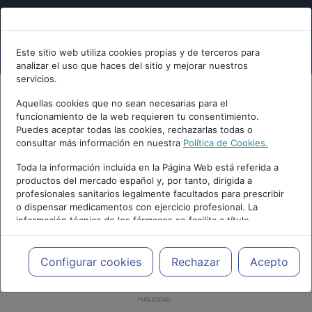
Este sitio web utiliza cookies propias y de terceros para
analizar el uso que haces del sitio y mejorar nuestros
servicios.
Aquellas cookies que no sean necesarias para el
funcionamiento de la web requieren tu consentimiento.
Puedes aceptar todas las cookies, rechazarlas todas o
consultar más información en nuestra
Política de Cookies.
Toda la información incluida en la Página Web está referida a
productos del mercado español y, por tanto, dirigida a
profesionales sanitarios legalmente facultados para prescribir
o dispensar medicamentos con ejercicio profesional. La
información técnica de los fármacos se facilita a título
meramente informativo, siendo responsabilidad de los
profesionales facultados prescribir medicamentos y decidir, en
cada caso concreto, el tratamiento más adecuado a las
Configurar cookies
Rechazar
Acepto
necesidades del paciente.
PUBLICIDAD