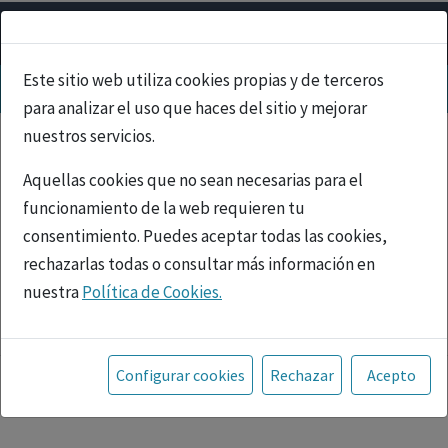
Este sitio web utiliza cookies propias y de terceros
para analizar el uso que haces del sitio y mejorar
nuestros servicios.
Aquellas cookies que no sean necesarias para el
funcionamiento de la web requieren tu
consentimiento. Puedes aceptar todas las cookies,
rechazarlas todas o consultar más información en
nuestra
Política de Cookies.
PUBLICIDAD
Toda la información incluida en la Página Web está
referida a productos del mercado español y, por
Configurar cookies
Rechazar
Acepto
tanto, dirigida a profesionales sanitarios legalmente
facultados para prescribir o dispensar medicamentos