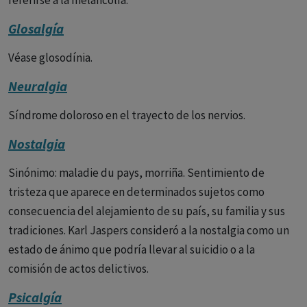
referirse a la melancolía.
laboratorio. Es más frecuente en mujeres. Un porcentaje
Glosalgía
muy alto de estos pacientes son diagnosticados de
depresión
. Algunos lo considera una variante del
síndrome
Véase glosodínia.
de
fatiga
crónica. (IGF). La
persona
que busca la ayuda del
Neuralgia
médico suele decir “me duele todo”, pero otras veces es
referido como quemazón, molestia o desazón. Con
Síndrome doloroso en el trayecto de los nervios.
frecuencia el dolor varía en relación con la hora del día, el
Nostalgia
nivel de actividad, los cambios climáticos, la falta de
sueño
o el
estrés
.
Sinónimo: maladie du pays, morriña. Sentimiento de
tristeza que aparece en determinados sujetos como
Además del dolor, la fibromialgia ocasiona muchos otros
consecuencia del alejamiento de su país, su familia y sus
síntomas: el 90% de los pacientes tienen
cansancio
, el 70-
tradiciones. Karl Jaspers consideró a la nostalgia como un
80% trastornos del
sueño
y hasta un 25%
ansiedad o
estado de ánimo que podría llevar al suicidio o a la
depresión.
comisión de actos delictivos.
Etiología
Psicalgía
No se conoce la causa de esta alteración, pero se piensa