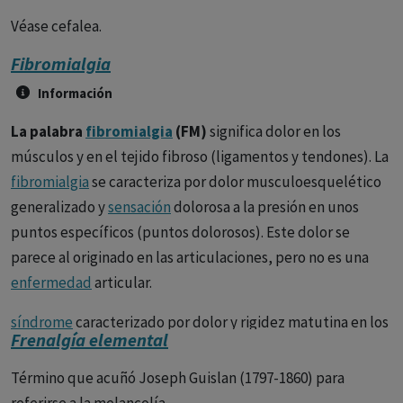
Véase cefalea.
Fibromialgia
Información
La palabra
fibromialgia
(FM)
significa dolor en los
músculos y en el tejido fibroso (ligamentos y tendones). La
fibromialgia
se caracteriza por dolor musculoesquelético
generalizado y
sensación
dolorosa a la presión en unos
puntos específicos (puntos dolorosos). Este dolor se
parece al originado en las articulaciones, pero no es una
enfermedad
articular.
síndrome
caracterizado por dolor y rigidez matutina en los
Frenalgía elemental
músculos y tejidos fibrosos (ligamentos y tendones),
cansancio y dolor a la palpación en una serie de puntos
Término que acuñó Joseph Guislan (1797-1860) para
dolorosos (11 de los 18 existentes). No hay hallazgos en el