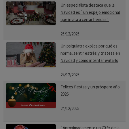
- Parestesia: entumecimiento u hormigueo (por ejemplo,
Un especialista destaca que la
en las manos o los pies).
Navidad es `un espejo emocional
- Sensibilidad a la temperatura.
que invita a cerrar heridas´
- Problemas de la piel: Síntomas molestos, como prurito,
resequedad o manchas.
25/12/2025
- Síntomas del tórax: dolores del pecho o las partes
Un psiquiatra explica por qué es
superiores del cuerpo.
normal sentir estrés y tristeza en
- Desequilibrio: problemas de vértigo y/o del equilibrio.
Navidad y cómo intentar evitarlo
- Trastornos cognoscitivos: dificultad para concentrarse,
"lentitud mental", pérdida de la memoria.
24/12/2025
- Sensaciones en las piernas: "síndrome de las piernas
Felices fiestas y un próspero año
inquietas" (impulso incontrolable de mover las piernas,
2026
sobre todo cuando se está descansando o reposando).
- Sensibilidad ambiental: hipersensibilidad a la luz, ruidos,
24/12/2025
olores y cambios del tiempo.
- Depresión y ansiedad.
`Aproximadamente un 70 % de la