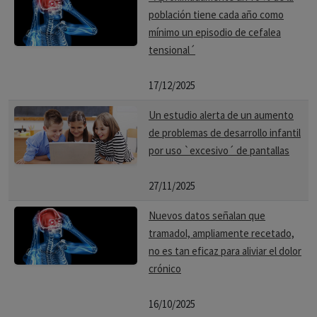
La
prevalencia
en España, según datos del estudio EPISER
población tiene cada año como
mínimo un episodio de cefalea
2000 de la Sociedad Española de Reumatología, se sitúa en
tensional´
un 2, 4%, con un claro predominio en mujeres (4, 2 frente a
0, 2% en hombres)
17/12/2025
y un pico de
prevalencia
entre los 40 y los 49 años.
Un estudio alerta de un aumento
de problemas de desarrollo infantil
Tratamiento
por uso `excesivo´ de pantallas
La literatura previa pone de manifiesto que el tratamiento
27/11/2025
más efectivo para mejorar la calidad de vida de las
pacientes con FM incluye la combinación del tratamiento
Nuevos datos señalan que
farmacológico, terapia psicológica y la realización de
tramadol, ampliamente recetado,
ejercicio aeróbico de bajo impacto.
no es tan eficaz para aliviar el dolor
crónico
La enfermedad no tiene curación definitiva. El objetivo del
tratamiento es mejorar el dolor y tratar los síntomas
16/10/2025