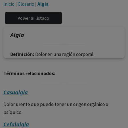
con ejercicio profesional. La información técnica de los
Inicio
|
Glosario
|
Algia
fármacos se facilita a título meramente informativo,
siendo responsabilidad de los profesionales
facultados prescribir medicamentos y decidir, en cada
caso concreto, el tratamiento más adecuado a las
Algia
necesidades del paciente.
Definición:
Dolor en una región corporal.
Términos relacionados:
Casualgia
Dolor urente que puede tener un origen orgánico o
psíquico.
Cefalalgia