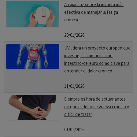
Arrojan luz sobre la manera más
unos nuevos criterios que ya no requieren la palpación de
efectiva de manejar la fatiga
puntos dolorosos y que evalúan al paciente en función del
crónica
número de regiones dolorosas (Widespread Pain Index) y
de una
escala
de gravedad (Symptom Severity Score) de la
20/01/2026
fatiga
, del
sueño
no reparador y de los síntomas cognitivos.
UV lidera un proyecto europeo que
- Trastornos del sueño: A pesar de dormir las horas
investiga la comunicación
suficientes, pueden despertarse y sentirse todavía
intestino-cerebro como clave para
cansados.
entender el dolor crónico
- Anquilosamiento: rigidez del cuerpo.
11/01/2026
- Incremento de dolores de cabeza o de la cara.
- Malestar abdominal: trastornos digestivos, dolores
Siempre es hora de actuar antes
abdominales, meteorismo, estreñimiento y/o diarrea.
de que el dolor se vuelva crónico y
- Problemas genitourinarios: aumento en la frecuencia o de
difícil de tratar
mayor urgencia para orinar, típicamente, sin una infección
01/01/2026
de la vejiga.