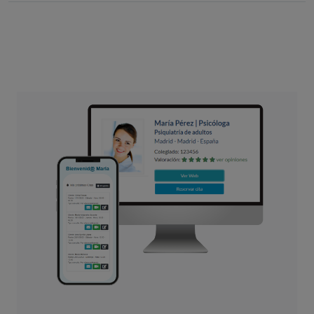
acompañantes, para conseguir una mejoría en la calidad de
vida de estos pacientes.
Es importante conocer los factores desencadenantes de
brotes, realizar tratamiento de las alteraciones
psicológicas asociadas si las hay (ansiedad y depresión) y
ejercicio físico suave diariamente.
Es importante establecer las mejores condiciones para un
sueño reparador. Tener una cama no excesivamente blanda
ni excesivamente dura, así como una almohada baja. Evitar
la ingesta de sustancias y bebidas estimulantes, las
temperaturas extremas y los ruidos y luces.
Los analgésicos disminuyen de manera parcial el dolor y
sólo los debe tomar si su médico se lo indica. Otros grupos
de medicamentos utilizados son los relajantes musculares
que deben tomarse en tandas cortas y algunos fármacos