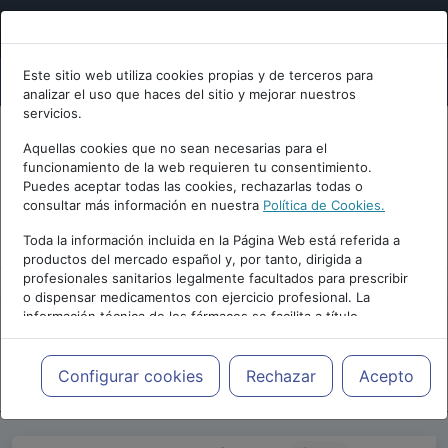
Este sitio web utiliza cookies propias y de terceros para
analizar el uso que haces del sitio y mejorar nuestros
servicios.
Aquellas cookies que no sean necesarias para el
funcionamiento de la web requieren tu consentimiento.
Puedes aceptar todas las cookies, rechazarlas todas o
consultar más información en nuestra
Política de Cookies.
PUBLICIDAD
Toda la información incluida en la Página Web está referida a
productos del mercado español y, por tanto, dirigida a
profesionales sanitarios legalmente facultados para prescribir
o dispensar medicamentos con ejercicio profesional. La
información técnica de los fármacos se facilita a título
meramente informativo, siendo responsabilidad de los
profesionales facultados prescribir medicamentos y decidir, en
Repositorio de Artículos
|
Psiquiatria.com
|
9
cada caso concreto, el tratamiento más adecuado a las
Configurar cookies
Rechazar
Acepto
Nº4 Edición | 2005
necesidades del paciente.