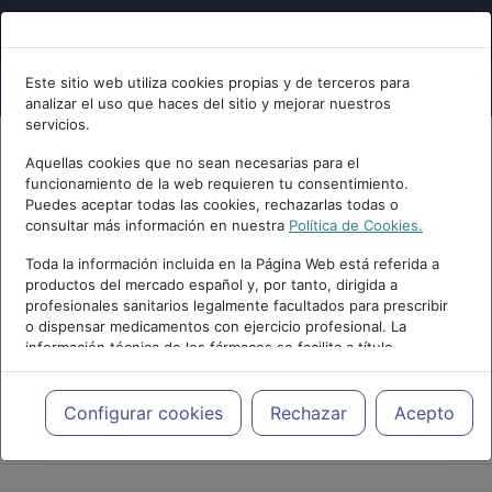
Este sitio web utiliza cookies propias y de terceros para
analizar el uso que haces del sitio y mejorar nuestros
servicios.
Aquellas cookies que no sean necesarias para el
funcionamiento de la web requieren tu consentimiento.
Puedes aceptar todas las cookies, rechazarlas todas o
consultar más información en nuestra
Política de Cookies.
Toda la información incluida en la Página Web está referida a
productos del mercado español y, por tanto, dirigida a
profesionales sanitarios legalmente facultados para prescribir
o dispensar medicamentos con ejercicio profesional. La
información técnica de los fármacos se facilita a título
meramente informativo, siendo responsabilidad de los
profesionales facultados prescribir medicamentos y decidir, en
cada caso concreto, el tratamiento más adecuado a las
Configurar cookies
Rechazar
Acepto
PUBLICIDAD
necesidades del paciente.