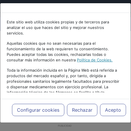
Este sitio web utiliza cookies propias y de terceros para
analizar el uso que haces del sitio y mejorar nuestros
servicios.
Aquellas cookies que no sean necesarias para el
funcionamiento de la web requieren tu consentimiento.
Puedes aceptar todas las cookies, rechazarlas todas o
consultar más información en nuestra
Política de Cookies.
Toda la información incluida en la Página Web está referida a
productos del mercado español y, por tanto, dirigida a
profesionales sanitarios legalmente facultados para prescribir
o dispensar medicamentos con ejercicio profesional. La
información técnica de los fármacos se facilita a título
meramente informativo, siendo responsabilidad de los
profesionales facultados prescribir medicamentos y decidir, en
cada caso concreto, el tratamiento más adecuado a las
Configurar cookies
Rechazar
Acepto
necesidades del paciente.
PUBLICIDAD