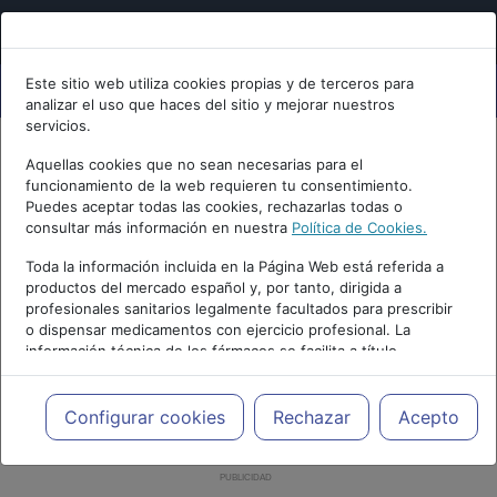
Este sitio web utiliza cookies propias y de terceros para
analizar el uso que haces del sitio y mejorar nuestros
servicios.
Aquellas cookies que no sean necesarias para el
funcionamiento de la web requieren tu consentimiento.
Puedes aceptar todas las cookies, rechazarlas todas o
consultar más información en nuestra
Política de Cookies.
Toda la información incluida en la Página Web está referida a
productos del mercado español y, por tanto, dirigida a
profesionales sanitarios legalmente facultados para prescribir
o dispensar medicamentos con ejercicio profesional. La
información técnica de los fármacos se facilita a título
meramente informativo, siendo responsabilidad de los
profesionales facultados prescribir medicamentos y decidir, en
cada caso concreto, el tratamiento más adecuado a las
Configurar cookies
Rechazar
Acepto
necesidades del paciente.
PUBLICIDAD