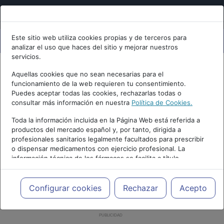
Este sitio web utiliza cookies propias y de terceros para
analizar el uso que haces del sitio y mejorar nuestros
servicios.
Aquellas cookies que no sean necesarias para el
funcionamiento de la web requieren tu consentimiento.
Puedes aceptar todas las cookies, rechazarlas todas o
consultar más información en nuestra
Política de Cookies.
Toda la información incluida en la Página Web está referida a
productos del mercado español y, por tanto, dirigida a
profesionales sanitarios legalmente facultados para prescribir
o dispensar medicamentos con ejercicio profesional. La
información técnica de los fármacos se facilita a título
meramente informativo, siendo responsabilidad de los
profesionales facultados prescribir medicamentos y decidir, en
cada caso concreto, el tratamiento más adecuado a las
Configurar cookies
Rechazar
Acepto
necesidades del paciente.
PUBLICIDAD