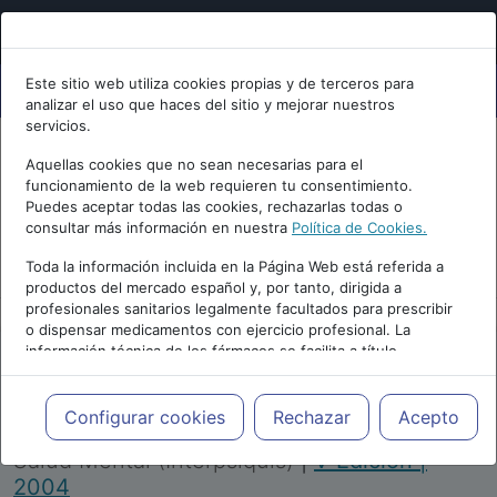
Este sitio web utiliza cookies propias y de terceros para
analizar el uso que haces del sitio y mejorar nuestros
servicios.
Aquellas cookies que no sean necesarias para el
funcionamiento de la web requieren tu consentimiento.
Puedes aceptar todas las cookies, rechazarlas todas o
consultar más información en nuestra
Política de Cookies.
PUBLICIDAD
Toda la información incluida en la Página Web está referida a
productos del mercado español y, por tanto, dirigida a
profesionales sanitarios legalmente facultados para prescribir
o dispensar medicamentos con ejercicio profesional. La
información técnica de los fármacos se facilita a título
meramente informativo, siendo responsabilidad de los
profesionales facultados prescribir medicamentos y decidir, en
Repositorio de Artículos
|
Congreso Virtual
cada caso concreto, el tratamiento más adecuado a las
Configurar cookies
Rechazar
Acepto
Internacional de Psiquiatría, Psicología y
necesidades del paciente.
Salud Mental (Interpsiquis)
|
V Edición |
2004