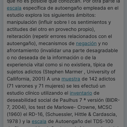
que no es posible que conozcan. Por otra parte la
escala
específica de autoengaño empleada en el
estudio explora los siguientes ámbitos:
manipulación (influir sobre l os sentimientos y
actitudes del otro en provecho propio),
reiteración (repetir errores relacionados con el
autoengaño), mecanismos de
negación
y no
afrontamiento (invalidar una parte desagradable
o no deseada de la información o de la
experiencia vital como si no existiera, típica de
sujetos adictos (Stephen Marmer , University of
Callifornia, 2001) A una
muestra
de 142 adictos
(71 varones y 71 mujeres) se les efectuó un
estudio clínico utilizando el
inventario
de
deseabilidad social de Paulhus 7 ª versión (BIDR-
7, 2004), los test de Marlowe- Crowne, MCSC
(1960) el RD-16, (Schuessler, Hittle & Cardascia,
1978 ) y la
escala
de Autoengaño del TDS-100