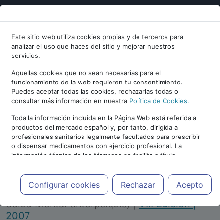
Este sitio web utiliza cookies propias y de terceros para
analizar el uso que haces del sitio y mejorar nuestros
servicios.
Aquellas cookies que no sean necesarias para el
funcionamiento de la web requieren tu consentimiento.
Puedes aceptar todas las cookies, rechazarlas todas o
consultar más información en nuestra
Política de Cookies.
PUBLICIDAD
Toda la información incluida en la Página Web está referida a
productos del mercado español y, por tanto, dirigida a
profesionales sanitarios legalmente facultados para prescribir
o dispensar medicamentos con ejercicio profesional. La
información técnica de los fármacos se facilita a título
meramente informativo, siendo responsabilidad de los
profesionales facultados prescribir medicamentos y decidir, en
Repositorio de Artículos
|
Congreso Virtual
cada caso concreto, el tratamiento más adecuado a las
Configurar cookies
Rechazar
Acepto
Internacional de Psiquiatría, Psicología y
necesidades del paciente.
Salud Mental (Interpsiquis)
|
VIII Edición |
2007