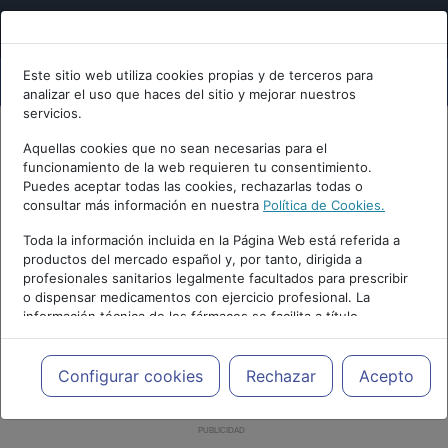
Este sitio web utiliza cookies propias y de terceros para
analizar el uso que haces del sitio y mejorar nuestros
servicios.
Aquellas cookies que no sean necesarias para el
funcionamiento de la web requieren tu consentimiento.
Puedes aceptar todas las cookies, rechazarlas todas o
consultar más información en nuestra
Política de Cookies.
Toda la información incluida en la Página Web está referida a
productos del mercado español y, por tanto, dirigida a
profesionales sanitarios legalmente facultados para prescribir
o dispensar medicamentos con ejercicio profesional. La
información técnica de los fármacos se facilita a título
meramente informativo, siendo responsabilidad de los
profesionales facultados prescribir medicamentos y decidir, en
cada caso concreto, el tratamiento más adecuado a las
Configurar cookies
Rechazar
Acepto
necesidades del paciente.
PUBLICIDAD