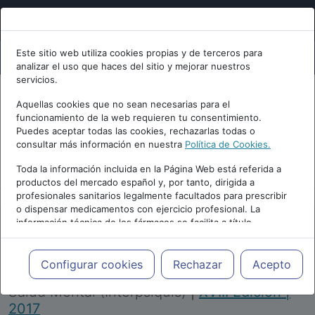
Este sitio web utiliza cookies propias y de terceros para
analizar el uso que haces del sitio y mejorar nuestros
servicios.
Aquellas cookies que no sean necesarias para el
funcionamiento de la web requieren tu consentimiento.
Puedes aceptar todas las cookies, rechazarlas todas o
consultar más información en nuestra
Política de Cookies.
PUBLICIDAD
Toda la información incluida en la Página Web está referida a
productos del mercado español y, por tanto, dirigida a
profesionales sanitarios legalmente facultados para prescribir
o dispensar medicamentos con ejercicio profesional. La
información técnica de los fármacos se facilita a título
meramente informativo, siendo responsabilidad de los
profesionales facultados prescribir medicamentos y decidir, en
Repositorio de Artículos
|
Congreso Virtual
cada caso concreto, el tratamiento más adecuado a las
Configurar cookies
Rechazar
Acepto
Internacional de Psiquiatría, Psicología y
necesidades del paciente.
Salud Mental (Interpsiquis)
|
XVIII Edición |
2017