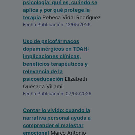
psicología: qué es, cuándo se
aplica y por qué protege la
terapia
Rebeca Vidal Rodríguez
Fecha Publicación: 12/05/2026
Uso de psicofármacos
dopaminérgicos en TDAH:
implicaciones clínicas,
beneficios terapéuticos y
relevancia de la
psicoeducación
Elizabeth
Quesada Villamil
Fecha Publicación: 07/05/2026
Contar lo vivido: cuando la
narrativa personal ayuda a
comprender el malestar
emocional
Marco Antonio