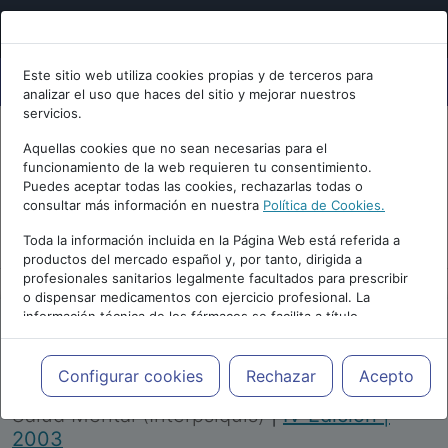
Este sitio web utiliza cookies propias y de terceros para
analizar el uso que haces del sitio y mejorar nuestros
servicios.
Aquellas cookies que no sean necesarias para el
funcionamiento de la web requieren tu consentimiento.
Puedes aceptar todas las cookies, rechazarlas todas o
consultar más información en nuestra
Política de Cookies.
PUBLICIDAD
Toda la información incluida en la Página Web está referida a
productos del mercado español y, por tanto, dirigida a
profesionales sanitarios legalmente facultados para prescribir
o dispensar medicamentos con ejercicio profesional. La
información técnica de los fármacos se facilita a título
meramente informativo, siendo responsabilidad de los
profesionales facultados prescribir medicamentos y decidir, en
Repositorio de Artículos
|
Congreso Virtual
cada caso concreto, el tratamiento más adecuado a las
Configurar cookies
Rechazar
Acepto
Internacional de Psiquiatría, Psicología y
necesidades del paciente.
Salud Mental (Interpsiquis)
|
IV Edición |
2003