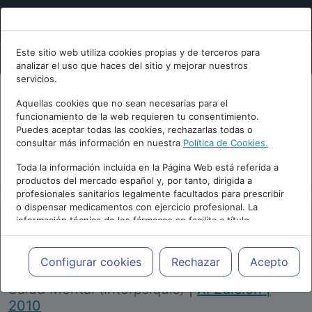
Este sitio web utiliza cookies propias y de terceros para
analizar el uso que haces del sitio y mejorar nuestros
servicios.
Aquellas cookies que no sean necesarias para el
funcionamiento de la web requieren tu consentimiento.
Puedes aceptar todas las cookies, rechazarlas todas o
consultar más información en nuestra
Política de Cookies.
PUBLICIDAD
Toda la información incluida en la Página Web está referida a
productos del mercado español y, por tanto, dirigida a
profesionales sanitarios legalmente facultados para prescribir
o dispensar medicamentos con ejercicio profesional. La
información técnica de los fármacos se facilita a título
meramente informativo, siendo responsabilidad de los
profesionales facultados prescribir medicamentos y decidir, en
Repositorio de Artículos
|
Congreso Virtual
cada caso concreto, el tratamiento más adecuado a las
Configurar cookies
Rechazar
Acepto
Internacional de Psiquiatría, Psicología y
necesidades del paciente.
Salud Mental (Interpsiquis)
|
XI Edición |
2010