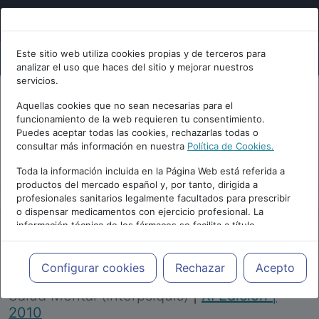
Este sitio web utiliza cookies propias y de terceros para
analizar el uso que haces del sitio y mejorar nuestros
servicios.
Aquellas cookies que no sean necesarias para el
funcionamiento de la web requieren tu consentimiento.
Puedes aceptar todas las cookies, rechazarlas todas o
consultar más información en nuestra
Política de Cookies.
PUBLICIDAD
Toda la información incluida en la Página Web está referida a
productos del mercado español y, por tanto, dirigida a
profesionales sanitarios legalmente facultados para prescribir
o dispensar medicamentos con ejercicio profesional. La
información técnica de los fármacos se facilita a título
meramente informativo, siendo responsabilidad de los
profesionales facultados prescribir medicamentos y decidir, en
Repositorio de Artículos
|
Congreso Virtual
cada caso concreto, el tratamiento más adecuado a las
Configurar cookies
Rechazar
Acepto
Internacional de Psiquiatría, Psicología y
necesidades del paciente.
Salud Mental (Interpsiquis)
|
XI Edición |
2010