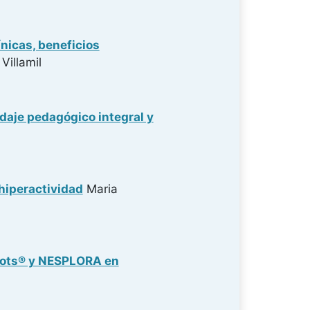
nicas, beneficios
Villamil
daje pedagógico integral y
 hiperactividad
Maria
obots® y NESPLORA en