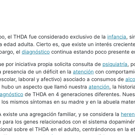
o, el THDA fue considerado exclusivo de la
infancia
, s
 edad adulta. Cierto es, que existe un interés crecient
mbargo, el
diagnóstico
continua estando poco presente en 
e por iniciativa propia solicita consulta de
psiquiatría
, p
a presencia de un déficit en la
atención
con comportamie
escolar, laboral y afectivo) asociado a consumos de
alc
 hubo un aspecto que llamó nuestra
atención
, la histor
iagnóstico
de THDA en 4 generaciones diferentes. Nuest
 los mismos síntomas en su madre y en la abuela mate
 existe una agregación familiar, y se considera la
heren
e para los genes relacionados con el sistema dopaminérg
nacional sobre el THDA en el adulto, centrándonos en la 