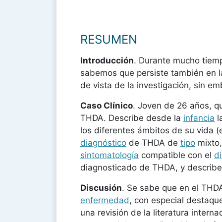
RESUMEN
Introducción
. Durante mucho tiemp
sabemos que persiste también en la
de vista de la investigación, sin e
Caso Clínico
. Joven de 26 años, qu
THDA. Describe desde la
infancia
l
los diferentes ámbitos de su vida (
diagnóstico
de THDA de
tipo
mixto,
sintomatología
compatible con el
d
diagnosticado de THDA, y describe
Discusión
. Se sabe que en el THDA
enfermedad
, con especial destaqu
una revisión de la literatura inter