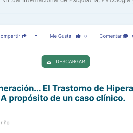
Virtual Internacional de Psiquiatría, Psicología
ompartir
Me Gusta
Comentar
0
DESCARGAR
eración... El Trastorno de Hipera
A propósito de un caso clínico.
riño