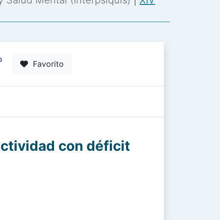
 y Salud Mental (Interpsiquis)
|
XIV
0
Favorito
ctividad con déficit