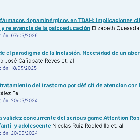
fármacos dopaminérgicos en TDAH: implicaciones clí
 y relevancia de la psicoeducación
Elizabeth Quesada 
ción: 07/05/2026
e el paradigma de la Inclusión. Necesidad de un abor
o José Cañabate Reyes
et. al
ción: 18/05/2025
 tratamiento del trastorno por déficit de atención con
ález Fe
ción: 20/05/2024
la validez concurrente del serious game Attention R
fantil y adolescente
Nicolás Ruiz Robledillo
et. al
ción: 20/05/2024