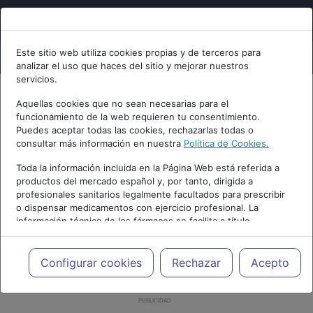
Este sitio web utiliza cookies propias y de terceros para
analizar el uso que haces del sitio y mejorar nuestros
servicios.
Aquellas cookies que no sean necesarias para el
funcionamiento de la web requieren tu consentimiento.
Puedes aceptar todas las cookies, rechazarlas todas o
consultar más información en nuestra
Política de Cookies.
Toda la información incluida en la Página Web está referida a
productos del mercado español y, por tanto, dirigida a
profesionales sanitarios legalmente facultados para prescribir
o dispensar medicamentos con ejercicio profesional. La
información técnica de los fármacos se facilita a título
meramente informativo, siendo responsabilidad de los
profesionales facultados prescribir medicamentos y decidir, en
cada caso concreto, el tratamiento más adecuado a las
Configurar cookies
Rechazar
Acepto
necesidades del paciente.
PUBLICIDAD