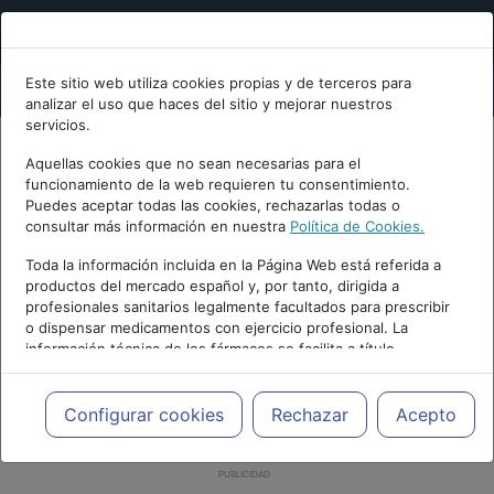
Este sitio web utiliza cookies propias y de terceros para
analizar el uso que haces del sitio y mejorar nuestros
servicios.
Aquellas cookies que no sean necesarias para el
funcionamiento de la web requieren tu consentimiento.
Puedes aceptar todas las cookies, rechazarlas todas o
consultar más información en nuestra
Política de Cookies.
Toda la información incluida en la Página Web está referida a
productos del mercado español y, por tanto, dirigida a
profesionales sanitarios legalmente facultados para prescribir
o dispensar medicamentos con ejercicio profesional. La
información técnica de los fármacos se facilita a título
meramente informativo, siendo responsabilidad de los
profesionales facultados prescribir medicamentos y decidir, en
cada caso concreto, el tratamiento más adecuado a las
Configurar cookies
Rechazar
Acepto
necesidades del paciente.
PUBLICIDAD