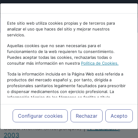
Este sitio web utiliza cookies propias y de terceros para
analizar el uso que haces del sitio y mejorar nuestros
servicios.
Aquellas cookies que no sean necesarias para el
funcionamiento de la web requieren tu consentimiento.
Puedes aceptar todas las cookies, rechazarlas todas o
consultar más información en nuestra
Política de Cookies.
PUBLICIDAD
Toda la información incluida en la Página Web está referida a
productos del mercado español y, por tanto, dirigida a
profesionales sanitarios legalmente facultados para prescribir
o dispensar medicamentos con ejercicio profesional. La
información técnica de los fármacos se facilita a título
meramente informativo, siendo responsabilidad de los
profesionales facultados prescribir medicamentos y decidir, en
Repositorio de Artículos
|
Congreso Virtual
cada caso concreto, el tratamiento más adecuado a las
Configurar cookies
Rechazar
Acepto
Internacional de Psiquiatría, Psicología y
necesidades del paciente.
Salud Mental (Interpsiquis)
|
IV Edición |
2003