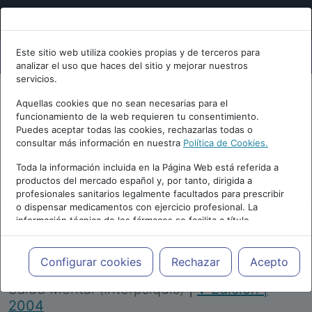
Este sitio web utiliza cookies propias y de terceros para
analizar el uso que haces del sitio y mejorar nuestros
servicios.
Aquellas cookies que no sean necesarias para el
funcionamiento de la web requieren tu consentimiento.
Puedes aceptar todas las cookies, rechazarlas todas o
consultar más información en nuestra
Política de Cookies.
PUBLICIDAD
Toda la información incluida en la Página Web está referida a
productos del mercado español y, por tanto, dirigida a
profesionales sanitarios legalmente facultados para prescribir
o dispensar medicamentos con ejercicio profesional. La
información técnica de los fármacos se facilita a título
meramente informativo, siendo responsabilidad de los
profesionales facultados prescribir medicamentos y decidir, en
Repositorio de Artículos
|
Congreso Virtual
cada caso concreto, el tratamiento más adecuado a las
Configurar cookies
Rechazar
Acepto
Internacional de Psiquiatría, Psicología y
necesidades del paciente.
Salud Mental (Interpsiquis)
|
V Edición |
2004