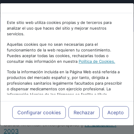
Este sitio web utiliza cookies propias y de terceros para
analizar el uso que haces del sitio y mejorar nuestros
servicios.
Aquellas cookies que no sean necesarias para el
funcionamiento de la web requieren tu consentimiento.
Puedes aceptar todas las cookies, rechazarlas todas o
consultar más información en nuestra
Política de Cookies.
PUBLICIDAD
Toda la información incluida en la Página Web está referida a
productos del mercado español y, por tanto, dirigida a
profesionales sanitarios legalmente facultados para prescribir
o dispensar medicamentos con ejercicio profesional. La
información técnica de los fármacos se facilita a título
meramente informativo, siendo responsabilidad de los
profesionales facultados prescribir medicamentos y decidir, en
Repositorio de Artículos
|
Congreso Virtual
cada caso concreto, el tratamiento más adecuado a las
Configurar cookies
Rechazar
Acepto
Internacional de Psiquiatría, Psicología y
necesidades del paciente.
Salud Mental (Interpsiquis)
|
IV Edición |
2003