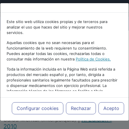
Este sitio web utiliza cookies propias y de terceros para
analizar el uso que haces del sitio y mejorar nuestros
servicios.
Aquellas cookies que no sean necesarias para el
funcionamiento de la web requieren tu consentimiento.
Puedes aceptar todas las cookies, rechazarlas todas o
consultar más información en nuestra
Política de Cookies.
PUBLICIDAD
Toda la información incluida en la Página Web está referida a
productos del mercado español y, por tanto, dirigida a
profesionales sanitarios legalmente facultados para prescribir
o dispensar medicamentos con ejercicio profesional. La
información técnica de los fármacos se facilita a título
meramente informativo, siendo responsabilidad de los
profesionales facultados prescribir medicamentos y decidir, en
Repositorio de Artículos
|
Congreso Virtual
cada caso concreto, el tratamiento más adecuado a las
Configurar cookies
Rechazar
Acepto
Internacional de Psiquiatría, Psicología y
necesidades del paciente.
Salud Mental (Interpsiquis)
|
XI Edición |
2010