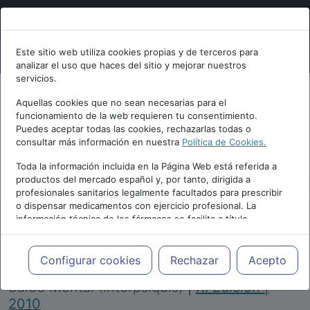
Este sitio web utiliza cookies propias y de terceros para
analizar el uso que haces del sitio y mejorar nuestros
servicios.
Aquellas cookies que no sean necesarias para el
funcionamiento de la web requieren tu consentimiento.
Puedes aceptar todas las cookies, rechazarlas todas o
consultar más información en nuestra
Política de Cookies.
PUBLICIDAD
Toda la información incluida en la Página Web está referida a
productos del mercado español y, por tanto, dirigida a
profesionales sanitarios legalmente facultados para prescribir
o dispensar medicamentos con ejercicio profesional. La
información técnica de los fármacos se facilita a título
meramente informativo, siendo responsabilidad de los
profesionales facultados prescribir medicamentos y decidir, en
Repositorio de Artículos
|
Congreso Virtual
cada caso concreto, el tratamiento más adecuado a las
Configurar cookies
Rechazar
Acepto
Internacional de Psiquiatría, Psicología y
necesidades del paciente.
Salud Mental (Interpsiquis)
|
XI Edición |
2010