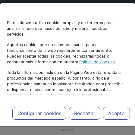
Este sitio web utiliza cookies propias y de terceros para
analizar el uso que haces del sitio y mejorar nuestros
servicios.
Aquellas cookies que no sean necesarias para el
funcionamiento de la web requieren tu consentimiento.
Puedes aceptar todas las cookies, rechazarlas todas o
consultar más información en nuestra
Política de Cookies.
Toda la información incluida en la Página Web está referida a
productos del mercado español y, por tanto, dirigida a
profesionales sanitarios legalmente facultados para prescribir
o dispensar medicamentos con ejercicio profesional. La
información técnica de los fármacos se facilita a título
meramente informativo, siendo responsabilidad de los
profesionales facultados prescribir medicamentos y decidir, en
cada caso concreto, el tratamiento más adecuado a las
Configurar cookies
Rechazar
Acepto
necesidades del paciente.
PUBLICIDAD