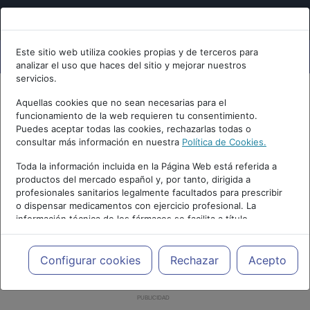
Este sitio web utiliza cookies propias y de terceros para
analizar el uso que haces del sitio y mejorar nuestros
servicios.
Aquellas cookies que no sean necesarias para el
funcionamiento de la web requieren tu consentimiento.
Puedes aceptar todas las cookies, rechazarlas todas o
consultar más información en nuestra
Política de Cookies.
Toda la información incluida en la Página Web está referida a
productos del mercado español y, por tanto, dirigida a
profesionales sanitarios legalmente facultados para prescribir
o dispensar medicamentos con ejercicio profesional. La
información técnica de los fármacos se facilita a título
meramente informativo, siendo responsabilidad de los
profesionales facultados prescribir medicamentos y decidir, en
cada caso concreto, el tratamiento más adecuado a las
Configurar cookies
Rechazar
Acepto
necesidades del paciente.
PUBLICIDAD