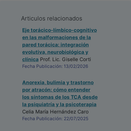
Articulos relacionados
Eje torácico-límbico-cognitivo
en las malformaciones de la
pared torácica: integración
evolutiva, neurobiológica y
clínica
Prof. Lic. Giselle Corti
Fecha Publicación: 13/02/2026
Anorexia, bulimia y trastorno
por atracón: cómo entender
los síntomas de los TCA desde
la psiquiatría y la psicoterapia
Celia María Hernández Caro
Fecha Publicación: 22/07/2025