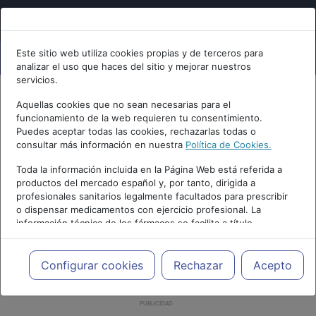
Este sitio web utiliza cookies propias y de terceros para
analizar el uso que haces del sitio y mejorar nuestros
servicios.
Aquellas cookies que no sean necesarias para el
funcionamiento de la web requieren tu consentimiento.
Puedes aceptar todas las cookies, rechazarlas todas o
consultar más información en nuestra
Política de Cookies.
Toda la información incluida en la Página Web está referida a
productos del mercado español y, por tanto, dirigida a
profesionales sanitarios legalmente facultados para prescribir
o dispensar medicamentos con ejercicio profesional. La
información técnica de los fármacos se facilita a título
meramente informativo, siendo responsabilidad de los
profesionales facultados prescribir medicamentos y decidir, en
cada caso concreto, el tratamiento más adecuado a las
Configurar cookies
Rechazar
Acepto
necesidades del paciente.
PUBLICIDAD