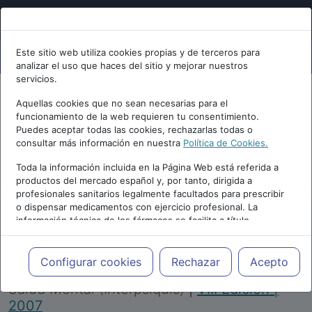
Este sitio web utiliza cookies propias y de terceros para
analizar el uso que haces del sitio y mejorar nuestros
servicios.
Aquellas cookies que no sean necesarias para el
funcionamiento de la web requieren tu consentimiento.
Puedes aceptar todas las cookies, rechazarlas todas o
consultar más información en nuestra
Política de Cookies.
PUBLICIDAD
Toda la información incluida en la Página Web está referida a
productos del mercado español y, por tanto, dirigida a
profesionales sanitarios legalmente facultados para prescribir
o dispensar medicamentos con ejercicio profesional. La
información técnica de los fármacos se facilita a título
meramente informativo, siendo responsabilidad de los
profesionales facultados prescribir medicamentos y decidir, en
Repositorio de Artículos
|
Congreso Virtual
cada caso concreto, el tratamiento más adecuado a las
Configurar cookies
Rechazar
Acepto
Internacional de Psiquiatría, Psicología y
necesidades del paciente.
Salud Mental (Interpsiquis)
|
VIII Edición |
2007