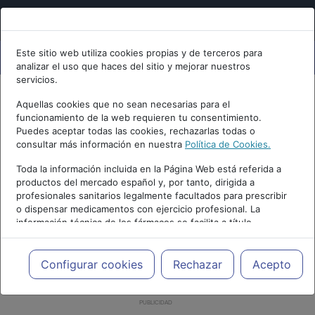
Este sitio web utiliza cookies propias y de terceros para
analizar el uso que haces del sitio y mejorar nuestros
servicios.
Aquellas cookies que no sean necesarias para el
funcionamiento de la web requieren tu consentimiento.
Puedes aceptar todas las cookies, rechazarlas todas o
consultar más información en nuestra
Política de Cookies.
Toda la información incluida en la Página Web está referida a
productos del mercado español y, por tanto, dirigida a
profesionales sanitarios legalmente facultados para prescribir
o dispensar medicamentos con ejercicio profesional. La
información técnica de los fármacos se facilita a título
meramente informativo, siendo responsabilidad de los
profesionales facultados prescribir medicamentos y decidir, en
cada caso concreto, el tratamiento más adecuado a las
Configurar cookies
Rechazar
Acepto
necesidades del paciente.
PUBLICIDAD