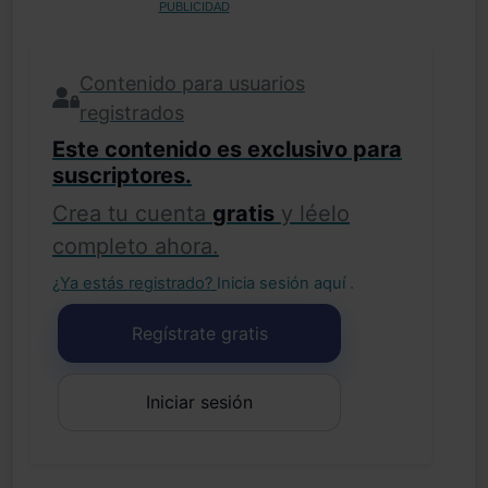
PUBLICIDAD
Contenido para usuarios
registrados
Este contenido es exclusivo para
suscriptores.
Crea tu cuenta
gratis
y léelo
completo ahora.
¿Ya estás registrado?
Inicia sesión aquí
.
Regístrate gratis
Iniciar sesión