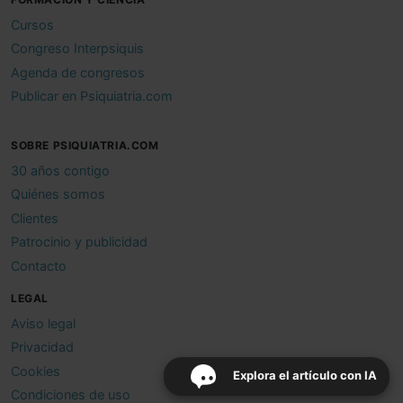
Cursos
Congreso Interpsiquis
Agenda de congresos
Publicar en Psiquiatria.com
SOBRE PSIQUIATRIA.COM
30 años contigo
Quiénes somos
Clientes
Patrocinio y publicidad
Contacto
LEGAL
Aviso legal
Privacidad
Cookies
Explora el artículo con IA
Condiciones de uso