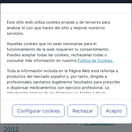
Este sitio web utiliza cookies propias y de terceros para
analizar el uso que haces del sitio y mejorar nuestros
servicios.
Aquellas cookies que no sean necesarias para el
funcionamiento de la web requieren tu consentimiento.
Puedes aceptar todas las cookies, rechazarlas todas o
consultar más información en nuestra
Política de Cookies.
PUBLICIDAD
Toda la información incluida en la Página Web está referida a
productos del mercado español y, por tanto, dirigida a
profesionales sanitarios legalmente facultados para prescribir
o dispensar medicamentos con ejercicio profesional. La
información técnica de los fármacos se facilita a título
meramente informativo, siendo responsabilidad de los
profesionales facultados prescribir medicamentos y decidir, en
Repositorio de Artículos
|
Congreso Virtual
cada caso concreto, el tratamiento más adecuado a las
Configurar cookies
Rechazar
Acepto
Internacional de Psiquiatría, Psicología y
necesidades del paciente.
Salud Mental (Interpsiquis)
|
IV Edición |
2003